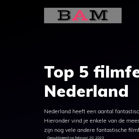
Ga
naar
de
inhoud
Top 5 filmfe
Nederland
Nederland heeft een aantal fantastisch
Hieronder vind je enkele van de meest
zijn nog vele andere fantastische film
Gepubliceerd op
februari 20, 2023